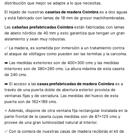
distribución que mejor se adapte a lo que necesitas.
El tejado de nuestras
casetas de madera Coímbra
es a dos aguas
y está fabricado con lamas de 18 mm de grosor machihembradas.
Las
cabañas
prefabricadas Coímbra
están fabricadas con lamas
de abeto nórdico de 40 mm y esto garantiza que tengan un gran
aislamiento y sean muy robustas.
✅ La madera, es sometida por inmersión a un tratamiento contra
el ataque de xilófagos como pueden ser las termitas y la carcoma.
➡️ Las medidas exteriores son de 400x300 cms y las medidas
interiores son de 380x280 cms. La altura máxima de esta caseta
de 240 cms.
➡️ El acceso a las
casas prefabricadas de madera Coímbra
es a
través de una puerta doble de abertura exterior provista de
ventanas fijas y de cerradura. Las medidas del hueco de esta
puerta son de 162x189 cms.
⭐ Además, dispone de otra ventana fija rectangular instalada en la
parte frontal de la caseta cuyas medidas son de 87x125 cms y
provee de una gran luminosidad natural al interior.
✅ Con la compra de nuestras casas de madera recibirás el kit de