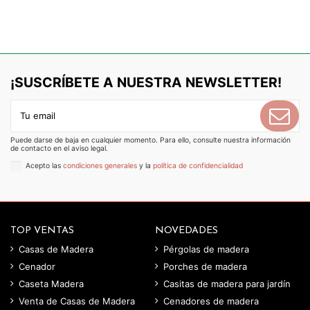
¡SUSCRÍBETE A NUESTRA NEWSLETTER!
Puede darse de baja en cualquier momento. Para ello, consulte nuestra información
de contacto en el aviso legal.
Acepto las
condiciones generales
y la
política de confidencialidad
TOP VENTAS
NOVEDADES
Casas de Madera
Pérgolas de madera
Cenador
Porches de madera
Caseta Madera
Casitas de madera para jardín
Venta de Casas de Madera
Cenadores de madera