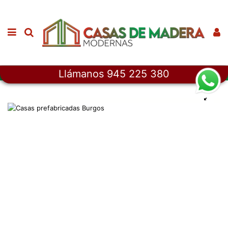
Llámanos 945 225 380
Inicio
Casas prefabricadas grandes
Casas prefabricadas Burgos