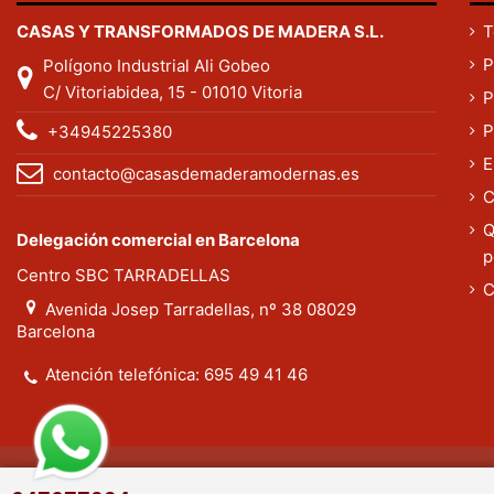
CASAS Y TRANSFORMADOS DE MADERA S.L.
T
P
Polígono Industrial Ali Gobeo
C/ Vitoriabidea, 15 - 01010 Vitoria
P
P
+34945225380
E
contacto@casasdemaderamodernas.es
C
Q
Delegación comercial en Barcelona
p
Centro SBC TARRADELLAS
C
Avenida Josep Tarradellas, nº 38 08029
Barcelona
Atención telefónica:
695 49 41 46
©Casas de Madera Modernas. Todos los derechos reservado