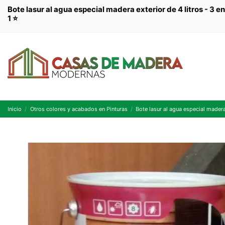
Bote lasur al agua especial madera exterior de 4 litros - 3 en
1 ⭐
Inicio
Otros colores y acabados en Pinturas
Bote lasur al agua especial madera 