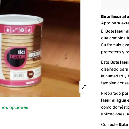
Bote lasur al
Apto para exte
El
Bote lasur a
que combina fu
Su fórmula av
protectora y re
Este
Bote lasu
diseñado para 
la humedad y e
también conser
Preparado para
lasur al agua 
como doméstico
anos opciones
aplicaciones, 
Con este
Bote 