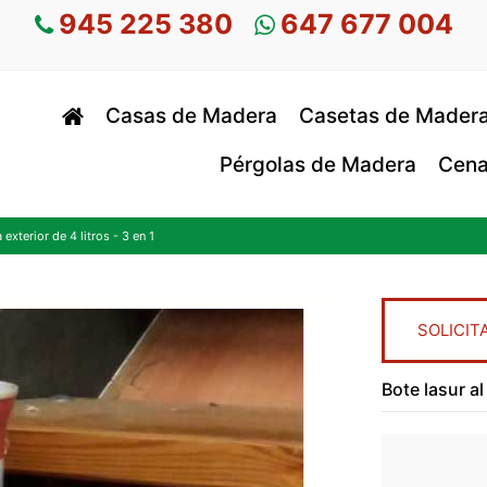
945 225 380
647 677 004
Casas de Madera
Casetas de Mader
Pérgolas de Madera
Cena
exterior de 4 litros - 3 en 1
SOLICIT
Bote lasur al