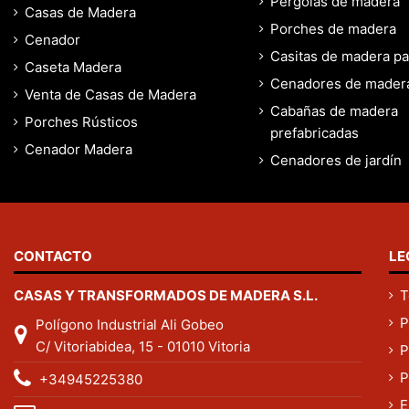
Pérgolas de madera
Casas de Madera
Porches de madera
Cenador
Casitas de madera par
Caseta Madera
Cenadores de mader
Venta de Casas de Madera
Cabañas de madera
Porches Rústicos
prefabricadas
Cenador Madera
Cenadores de jardín
CONTACTO
LE
CASAS Y TRANSFORMADOS DE MADERA S.L.
T
P
Polígono Industrial Ali Gobeo
C/ Vitoriabidea, 15 - 01010 Vitoria
P
P
+34945225380
E